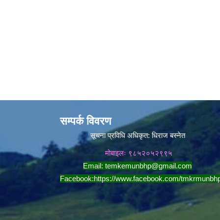
सम्पर्क विवरण
सूचना प्रविधि अधिकृत:
धिराज बस्नेत
मोबाइलः ९८५२०५२९९५
Email:
temkemunbhp@gmail.com
Facebook:
https://www.facebook.com/tmkrmunbh