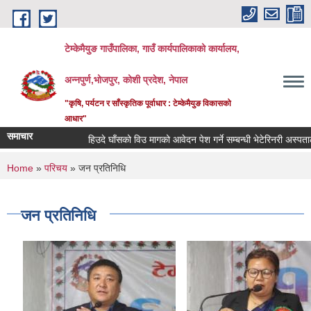
Skip to main content
टेम्केमैयुङ गाउँपालिका, गाउँ कार्यपालिकाको कार्यालय,
अन्नपुर्ण,भोजपुर, कोशी प्रदेश, नेपाल
"कृषि, पर्यटन र साँस्कृतिक पूर्वाधार : टेम्केमैयुङ विकासको
आधार"
समाचार
हिउदे घाँसको विउ मागको आवेदन पेश गर्ने सम्बन्धी भेटेरिनरी अस्पताल त
You are here
Home
»
परिचय
» जन प्रतिनिधि
जन प्रतिनिधि