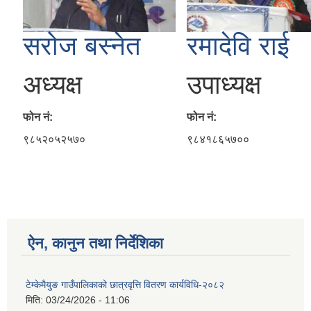
सरोज बस्नेत
रमादेवि राई
अध्यक्ष
उपाध्यक्ष
फोन नं:
फोन नं:
९८५२०५२५७०
९८४१८६५७००
ऐन, कानुन तथा निर्देशिका
टेम्केमैयुङ गाउँपालिकाको छात्रवृत्ति वितरण कार्यविधि-२०८२
मिति:
03/24/2026 - 11:06