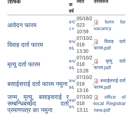
शिर्षक
मिति
दस्तावेज
क
वर्ष
05/18/2
७९/
form for
आवेदन फारम
023 -
८०
vacancy
10:59
07/10/2
७५/
विवाह दर्ता
विवाह दर्ता फारम
018 -
७६
फारम.pdf
13:30
07/10/2
७५/
मृत्यु दर्ता
मृत्यु दर्ता फारम
018 -
७६
फारम.pdf
13:28
07/10/2
७५/
बसाईसराई दर्ता
बसाईसराई दर्ता फारम नमुना
018 -
७६
फारम.pdf
13:16
जन्म, मृत्यु, बसाइसराई र
07/10/2
office of
७४/
सम्बन्धिबच्छेद दर्ता
018 -
local Registrar
७५
प्रमाणपत्र का नमुना
13:11
new.pdf