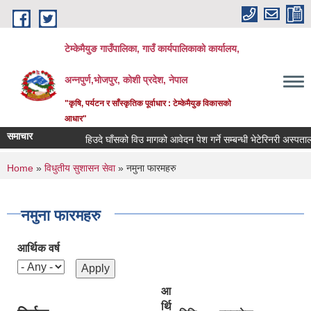
Skip to main content
टेम्केमैयुङ गाउँपालिका, गाउँ कार्यपालिकाको कार्यालय,
अन्नपुर्ण,भोजपुर, कोशी प्रदेश, नेपाल
"कृषि, पर्यटन र साँस्कृतिक पूर्वाधार : टेम्केमैयुङ विकासको
आधार"
समाचार
हिउदे घाँसको विउ मागको आवेदन पेश गर्ने सम्बन्धी भेटेरिनरी अस्पताल तथ
You are here
Home
»
विधुतीय सुशासन सेवा
» नमुना फारमहरु
नमुना फारमहरु
आर्थिक वर्ष
आ
र्थि