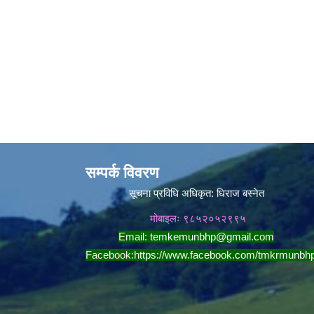
सम्पर्क विवरण
सूचना प्रविधि अधिकृत:
धिराज बस्नेत
मोबाइलः ९८५२०५२९९५
Email:
temkemunbhp@gmail.com
Facebook:
https://www.facebook.com/tmkrmunbh