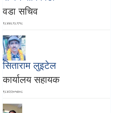
वडा सचिव
९८४४८९८९१८
सिताराम लुइटेल
कार्यालय सहायक
९८४२२०५४०८