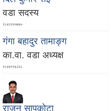
वडा सदस्य
९८४२२२५७४०
गंगा बहादुर तामाङ्ग
का.वा. वडा अध्यक्ष
९८४४१९६२२८
राजन सापकोटा