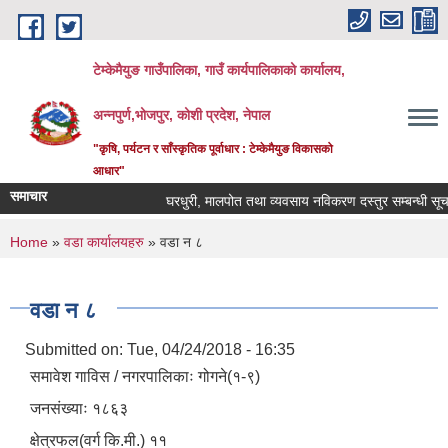
Skip to main content
टेम्केमैयुङ गाउँपालिका, गाउँ कार्यपालिकाको कार्यालय,
अन्नपुर्ण,भोजपुर, कोशी प्रदेश, नेपाल
"कृषि, पर्यटन र साँस्कृतिक पूर्वाधार : टेम्केमैयुङ विकासको
आधार"
समाचार
घरधुरी, मालपोत तथा व्यवसाय नविकरण दस्तुर सम्बन्धी सूचना
You are here
Home
»
वडा कार्यालयहरु
» वडा न‍‌ ८
वडा न‍‌ ८
Submitted on:
Tue, 04/24/2018 - 16:35
समावेश गाविस / नगरपालिकाः गोगने(१-९)
जनसंख्याः १८६३
क्षेत्रफल(वर्ग कि.मी.) ११