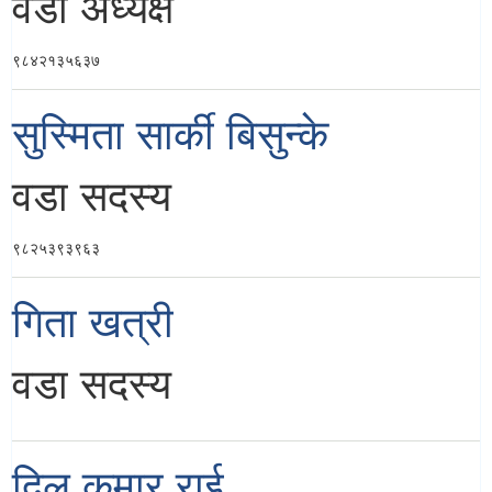
वडा अध्यक्ष
९८४२१३५६३७
सुस्मिता सार्की बिसुन्के
वडा सदस्य
९८२५३९३९६३
गिता खत्री
वडा सदस्य
दिल कुमार राई