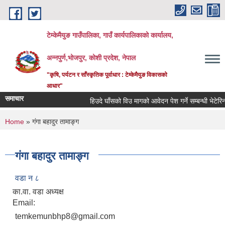
Skip to main content
टेम्केमैयुङ गाउँपालिका, गाउँ कार्यपालिकाको कार्यालय,
अन्नपुर्ण,भोजपुर, कोशी प्रदेश, नेपाल
"कृषि, पर्यटन र साँस्कृतिक पूर्वाधार : टेम्केमैयुङ विकासको
आधार"
समाचार
हिउदे घाँसको विउ मागको आवेदन पेश गर्ने सम्बन्धी भेटेरिनर
You are here
Home
» गंगा बहादुर तामाङ्ग
गंगा बहादुर तामाङ्ग
वडा न‍‌ ८
का.वा. वडा अध्यक्ष
Email:
temkemunbhp8@gmail.com