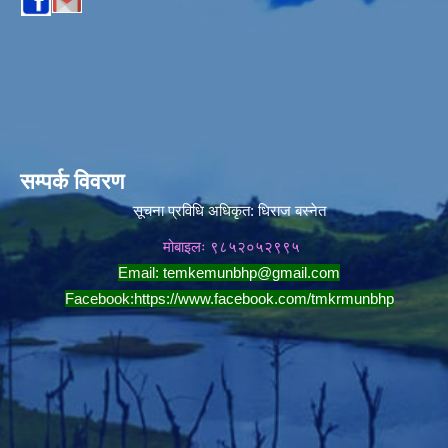
सम्पर्क विवरण
सूचना प्रविधि अधिकृत:
धिराज बस्नेत
मोबाइलः ९८५२०५२९९५
Email:
temkemunbhp@gmail.com
Facebook:
https://www.facebook.com/tmkrmunbhp