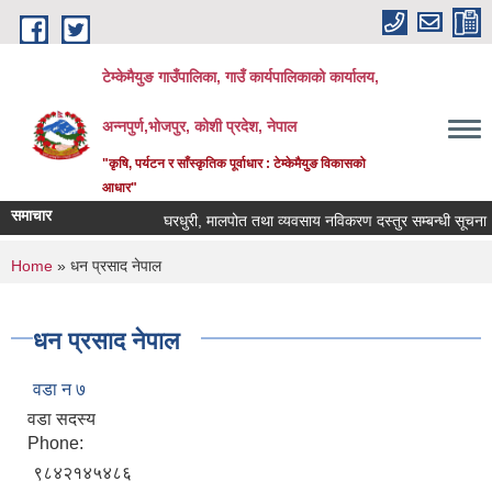
Skip to main content
टेम्केमैयुङ गाउँपालिका, गाउँ कार्यपालिकाको कार्यालय,
अन्नपुर्ण,भोजपुर, कोशी प्रदेश, नेपाल
"कृषि, पर्यटन र साँस्कृतिक पूर्वाधार : टेम्केमैयुङ विकासको
आधार"
समाचार
घरधुरी, मालपोत तथा व्यवसाय नविकरण दस्तुर सम्बन्धी सूचना
You are here
Home
» धन प्रसाद नेपाल
धन प्रसाद नेपाल
वडा न‍‌ ७
वडा सदस्य
Phone:
९८४२१४५४८६