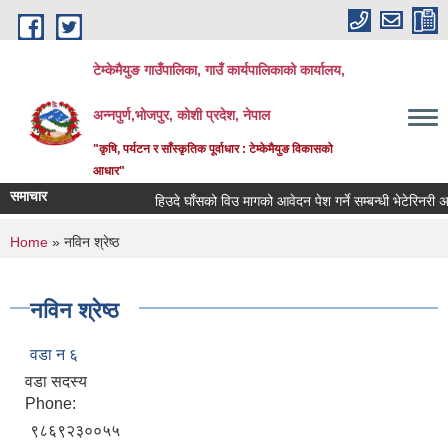
Skip to main content
टेम्केमैयुङ गाउँपालिका, गाउँ कार्यपालिकाको कार्यालय,
अन्नपुर्ण,भोजपुर, कोशी प्रदेश, नेपाल
"कृषि, पर्यटन र साँस्कृतिक पूर्वाधार : टेम्केमैयुङ विकासको
आधार"
समाचार
हिउदे घाँसको विउ मागको आवेदन पेश गर्ने सम्बन्धी भेटेरिनरी अस्
You are here
Home
» नविन श्रेष्ठ
नविन श्रेष्ठ
वडा न‍‌ ६
वडा सदस्य
Phone:
९८६९२३००५५