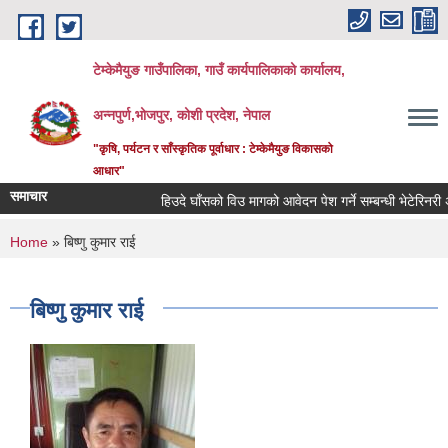
Skip to main content
टेम्केमैयुङ गाउँपालिका, गाउँ कार्यपालिकाको कार्यालय,
अन्नपुर्ण,भोजपुर, कोशी प्रदेश, नेपाल
"कृषि, पर्यटन र साँस्कृतिक पूर्वाधार : टेम्केमैयुङ विकासको
आधार"
समाचार
हिउदे घाँसको विउ मागको आवेदन पेश गर्ने सम्बन्धी भेटेरिनरी अस
You are here
Home
» बिष्णु कुमार राई
बिष्णु कुमार राई