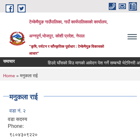
Skip to main content
टेम्केमैयुङ गाउँपालिका, गाउँ कार्यपालिकाको कार्यालय,
अन्नपुर्ण,भोजपुर, कोशी प्रदेश, नेपाल
"कृषि, पर्यटन र साँस्कृतिक पूर्वाधार : टेम्केमैयुङ विकासको
आधार"
समाचार
हिउदे घाँसको विउ मागको आवेदन पेश गर्ने सम्बन्धी भेटेरिनरी अस्
You are here
Home
» मनुकला राई
मनुकला राई
वडा नं. २
वडा सदस्य
Phone:
९८०४३०९२२०