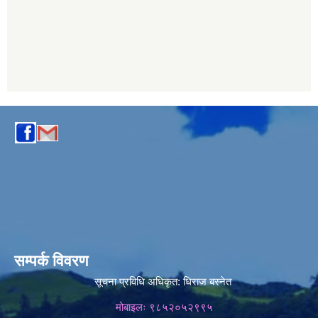
सम्पर्क विवरण
सूचना प्रविधि अधिकृत:
धिराज बस्नेत
मोबाइलः ९८५२०५२९९५