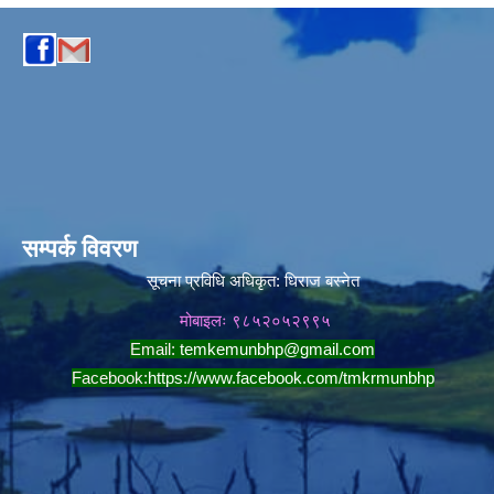
सम्पर्क विवरण
सूचना प्रविधि अधिकृत:
धिराज बस्नेत
मोबाइलः ९८५२०५२९९५
Email:
temkemunbhp@gmail.com
Facebook:
https://www.facebook.com/tmkrmunbhp