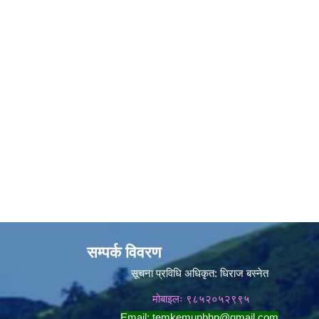
सम्पर्क विवरण
सूचना प्रविधि अधिकृत:
धिराज बस्नेत
मोबाइलः ९८५२०५२९९५
Email:
temkemunbhp@gmail.com