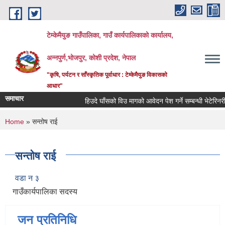
Skip to main content
टेम्केमैयुङ गाउँपालिका, गाउँ कार्यपालिकाको कार्यालय,
अन्नपुर्ण,भोजपुर, कोशी प्रदेश, नेपाल
"कृषि, पर्यटन र साँस्कृतिक पूर्वाधार : टेम्केमैयुङ विकासको
आधार"
समाचार
हिउदे घाँसको विउ मागको आवेदन पेश गर्ने सम्बन्धी भेटेरिनरी 
You are here
Home
» सन्तोष राई
सन्तोष राई
वडा न ३
गाउँकार्यपालिका सदस्य
जन प्रतिनिधि