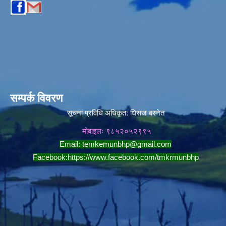
सम्पर्क विवरण
सूचना प्रविधि अधिकृत:
धिराज बस्नेत
मोबाइलः ९८५२०५२९९५
Email:
temkemunbhp@gmail.com
Facebook:
https://www.facebook.com/tmkrmunbhp