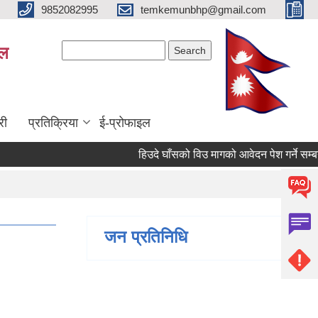
9852082995
temkemunbhp@gmail.com
Search form
Search
ाल
री
प्रतिक्रिया
ई-प्रोफाइल
हिउदे घाँसको विउ मागको आवेदन पेश गर्ने सम्बन्धी भ
जन प्रतिनिधि